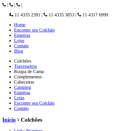
|
|
|
11 4335 2391
|
11 4335 3853
|
11 4317 6999
Home
Encontre seu Colchão
Empresa
Lojas
Contato
Blog
Colchões
Travesseiros
Roupa de Cama
Complementos
Cabeceiras
Camping
Empresa
Lojas
Encontre seu Colchão
Contato
Início
Colchões
Linha Premium