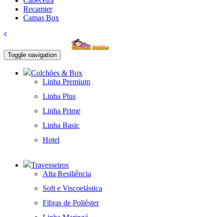
Cabeceira
Recamier
Camas Box
Toggle navigation
Colchões & Box
Linha Premium
Linha Plus
Linha Prime
Linha Basic
Hotel
Travesseiros
Alta Resiliência
Soft e Viscoelástica
Fibras de Poliéster